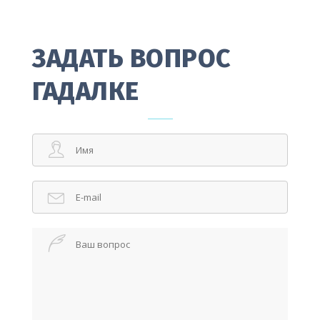
ЗАДАТЬ ВОПРОС
ГАДАЛКЕ