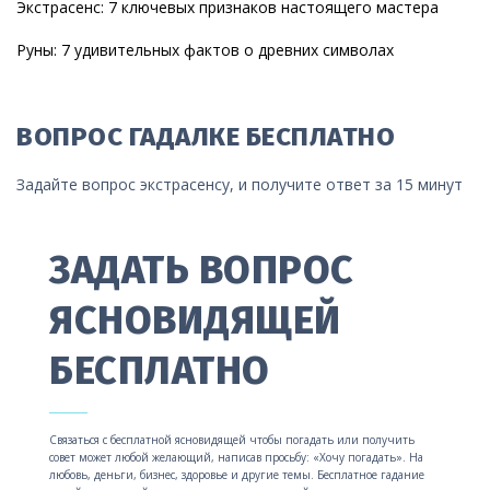
Экстрасенс: 7 ключевых признаков настоящего мастера
Руны: 7 удивительных фактов о древних символах
ВОПРОС ГАДАЛКЕ БЕСПЛАТНО
Задайте вопрос экстрасенсу, и получите ответ за 15 минут
ЗАДАТЬ ВОПРОС
ЯСНОВИДЯЩЕЙ
БЕСПЛАТНО
Связаться с бесплатной ясновидящей чтобы погадать или получить
совет может любой желающий, написав просьбу: «Хочу погадать». На
любовь, деньги, бизнес, здоровье и другие темы. Бесплатное гадание