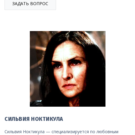
ЗАДАТЬ ВОПРОС
СИЛЬВИЯ НОКТИКУЛА
Сильвия Ноктикула — специализируется по любовным