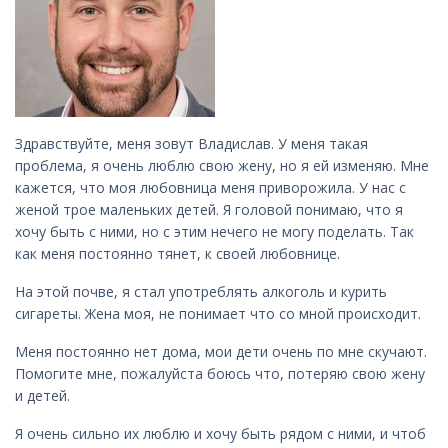
Здравствуйте, меня зовут Владислав. У меня такая
проблема, я очень люблю свою жену, но я ей изменяю. Мне
кажется, что моя любовница меня приворожила. У нас с
женой трое маленьких детей. Я головой понимаю, что я
хочу быть с ними, но с этим нечего не могу поделать. Так
как меня постоянно тянет, к своей любовнице.
На этой почве, я стал употреблять алкоголь и курить
сигареты. Жена моя, не понимает что со мной происходит.
Меня постоянно нет дома, мои дети очень по мне скучают.
Помогите мне, пожалуйста боюсь что, потеряю свою жену
и детей.
Я очень сильно их люблю и хочу быть рядом с ними, и чтоб