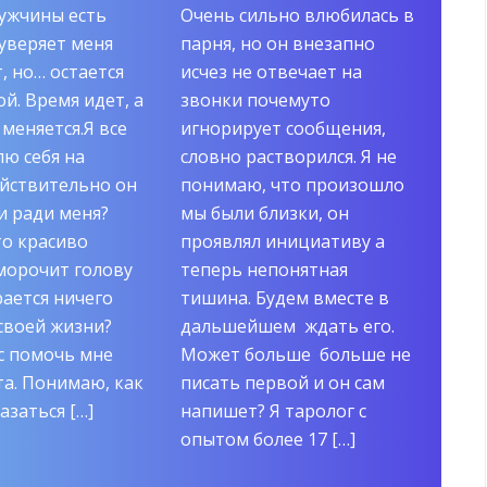
мужчины есть
Очень сильно влюбилась в
Муж 
 уверяет меня
парня, но он внезапно
давн
, но… остается
исчез не отвечает на
я вс
ой. Время идет, а
звонки почемуто
наде
 меняется.Я все
игнорирует сообщения,
Скаж
ю себя на
словно растворился. Я не
ли ш
ействительно он
понимаю, что произошло
вос
и ради меня?
мы были близки, он
отно
то красиво
проявлял инициативу а
он к
морочит голову
теперь непонятная
сейч
рается ничего
тишина. Будем вместе в
отпу
своей жизни?
дальшейшем ждать его.
Ирин
с помочь мне
Может больше больше не
то, 
а. Понимаю, как
писать первой и он сам
— ра
азаться […]
напишет? Я таролог с
опытом более 17 […]