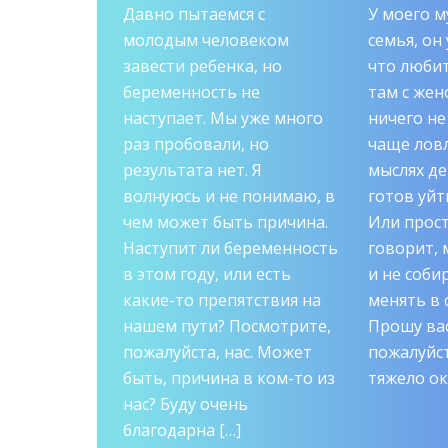
Давно пытаемся с
У моего 
ожалуйста,
молодым человеком
семья, он
в
завести ребенка, но
что любит
 месяца в
беременность не
там с жен
в работе и
наступает. Мы уже много
ничего не
чу понять,
раз пробовали, но
чаще ловл
ься, какие
результата нет. Я
мыслях д
я ожидают
волнуюсь и не понимаю, в
готов уйт
х будут
чем может быть причина.
Или прос
ые события.
Наступит ли беременность
говорит, 
вуйте – я
в этом году, или есть
и не соби
обладаю
какие-то препятствия на
менять в 
скрытые
нашем пути? Посмотрите,
Прошу ва
едстоящие
пожалуйста, нас. Может
пожалуйст
вая
быть, причина в ком-то из
тяжело ок
ка и его
нас? Буду очень
щью […]
благодарна […]