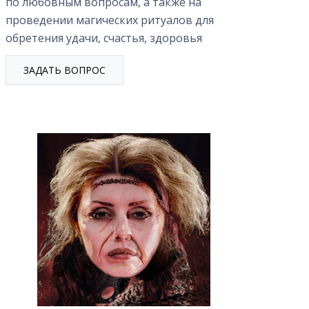
по любовным вопросам, а также на
ушел из семьи, мы
Вопрос мой про работу,
проведении магических ритуалов для
о не живем вместе но
закрыты пути в бизнесе.
обретения удачи, счастья, здоровья
е еще его люблю и
Пробовал много раз. Нет
юсь, что он вернется.
достойной работы. Не
ЗАДАТЬ ВОПРОС
ите, пожалуйста, есть
могу найти подходящую. С
анс на
карьерой не задалось.
становление наших
Несмотря на это я человек
шений и чувствует ли
успешный в личной жизни,
о мне хоть что то
но вот в денежных делах
ас или лучше
успела нет. В чем причина?
стить? Здравствуйте,
Добрые люди говорят о
а. Очень похоже на
том что может быть надо
что между вами сейчас
поочистится от негатива
зрыв […]
или открыть […]