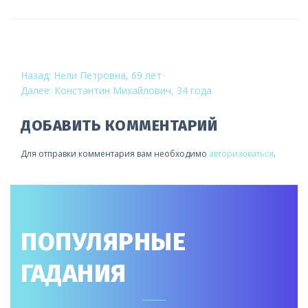
НАВИГАЦИЯ
Назад:
Нели Петровна, 69 лет
Далее:
Константин Михайлович, 34 года
ПО
ЗАПИСЯМ
ДОБАВИТЬ КОММЕНТАРИЙ
Для отправки комментария вам необходимо
авторизоваться
.
ПОПУЛЯРНЫЕ
ГАДАНИЯ