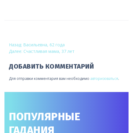
НАВИГАЦИЯ
Назад:
Васильевна, 62 года
Далее:
Счастливая мама, 37 лет
ПО
ЗАПИСЯМ
ДОБАВИТЬ КОММЕНТАРИЙ
Для отправки комментария вам необходимо
авторизоваться
.
ПОПУЛЯРНЫЕ
ГАДАНИЯ