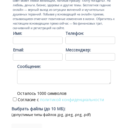
совет может любой желающий, написав просьбу: «Хочу погадать». На
любовь, деньги, бизнес, здоровье и другие темы. Бесплатное гадание
онлайн — верный выход из ситуации волнений и мучительных
душевных терзаний. Побывав у ясновидящей на онлайн приеме,
отзывающиеся отмечают позитивные изменения в жизни. Обратитесь к
настоящим ясновидящим прямо сейчас — без финансовых трат,
скачиваний и регистраций на сайте.
Имя:
Телефон:
Email:
Мессенджер:
Сообщение:
Осталось 1000 символов
Согласие с
политикой конфиденциальности
Выбрать файлы (до 10 МБ):
(допустимые типы файлов .jpg, .jpeg, .png, .pdf)