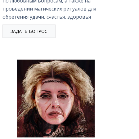
по любовным вопросам, а также на
НУМЕРОЛОГИЯ
ЖИЗНЕННЫХ ЭТАПОВ
проведении магических ритуалов для
АТЬ КАРМИЧЕСКИЙ
ЧЕЛОВЕКА
обретения удачи, счастья, здоровья
Г ПО ИМЕНИ И ДАТЕ
НУМЕРОЛОГИЧЕСКИЙ
ЖДЕНИЯ
ПРОГНОЗ БУДУЩЕЙ
ЗАДАТЬ ВОПРОС
ЖИЗНИ