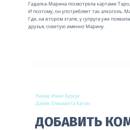
Гадалка-Марина посмотрела картами Таро, м
И поэтому, он употребляет так алкоголь. М
Где, на втором этапе, у супруга уже появи
друзья, советую именно Марину.
НАВИГАЦИ
Назад:
Иван Бурсук.
Далее:
Елизавета Катан
ПО
ДОБАВИТЬ КО