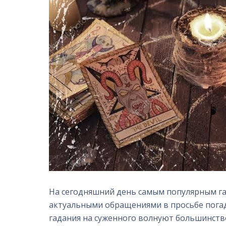
На сегодняшний день самым популярным гад
актуальными обращениями в просьбе пога
гадания на суженного волнуют большинств