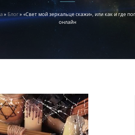
ца
»
Блог
»
«Свет мой зеркальце скажи», или как и где по
онлайн