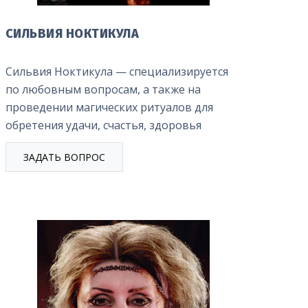
СИЛЬВИЯ НОКТИКУЛА
Сильвия Ноктикула — специализируется
по любовным вопросам, а также на
НУМЕРОЛОГИЯ
ЖИЗНЕННЫХ ЭТАПОВ
проведении магических ритуалов для
АТЬ КАРМИЧЕСКИЙ
ЧЕЛОВЕКА
обретения удачи, счастья, здоровья
Г ПО ИМЕНИ И ДАТЕ
НУМЕРОЛОГИЧЕСКИЙ
ЖДЕНИЯ
ПРОГНОЗ БУДУЩЕЙ
ЗАДАТЬ ВОПРОС
ЖИЗНИ