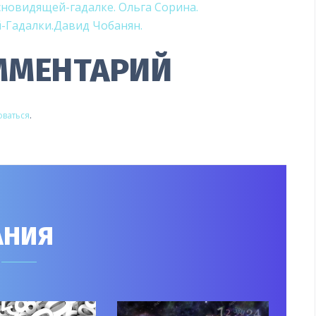
Я
новидящей-гадалке. Ольга Сорина.
-Гадалки.Давид Чобанян.
ММЕНТАРИЙ
оваться
.
АНИЯ