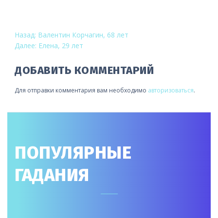
НАВИГАЦИЯ
Назад:
Валентин Корчагин, 68 лет
Далее:
Елена, 29 лет
ПО
ЗАПИСЯМ
ДОБАВИТЬ КОММЕНТАРИЙ
Для отправки комментария вам необходимо
авторизоваться
.
ПОПУЛЯРНЫЕ
ГАДАНИЯ