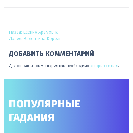
НАВИГАЦИЯ
Назад:
Есения Арамовна
Далее:
Валентина Король.
ПО
ЗАПИСЯМ
ДОБАВИТЬ КОММЕНТАРИЙ
Для отправки комментария вам необходимо
авторизоваться
.
ПОПУЛЯРНЫЕ
ГАДАНИЯ