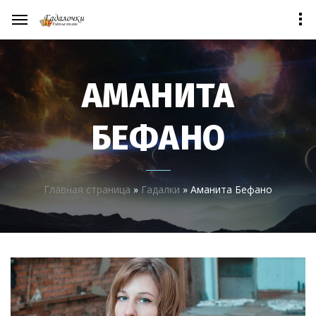
АМАНИТА
БЕФАНО
Главная страница
»
Гадалки
»
Аманита Бефано