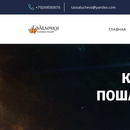
+79269580676
taisialucheva@yandex.com
ГЛАВНАЯ
К
ПОША