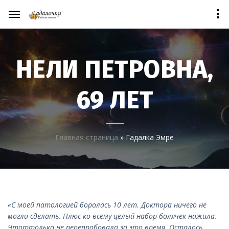
НЕЛИ ПЕТРОВНА,
69 ЛЕТ
Главная страница
»
Гадалка Эмре
«С моей патологией боролась 10 лет. Доктора ничего не
могли сделать. Плюс ко всему целый набор болячек нажила.
Чтоттолько не перепробовала за это время. Осталось